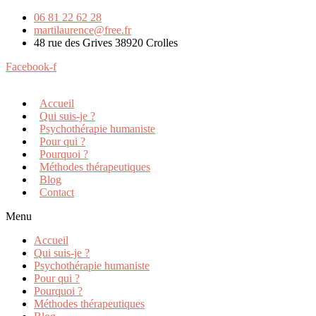
06 81 22 62 28
martilaurence@free.fr
48 rue des Grives 38920 Crolles
Facebook-f
Accueil
Qui suis-je ?
Psychothérapie humaniste
Pour qui ?
Pourquoi ?
Méthodes thérapeutiques
Blog
Contact
Menu
Accueil
Qui suis-je ?
Psychothérapie humaniste
Pour qui ?
Pourquoi ?
Méthodes thérapeutiques